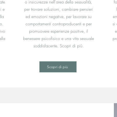
ate
o insicurezze nell'area della sessualità,
fo
i e
per trovare soluzioni, cambiare pensieri
lla
ed emozioni negative, per lavorare su
em
o.
comportamenti controproducenti e per
si
tivo
promuovere esperienze positive, il
e
lla
benessere psicofisico e una vita sessuale
pr
soddisfacente. Scopri di più.
Scopri di più