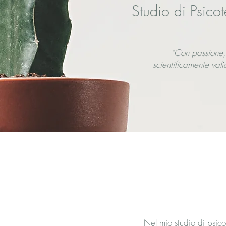
Studio di Psico
"Con passione,
scientificamente val
Nel mio studio di psico