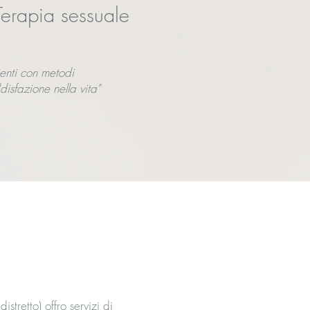
Terapia sessuale
enti con metodi
isfazione nella vita"
tretto) offro servizi di