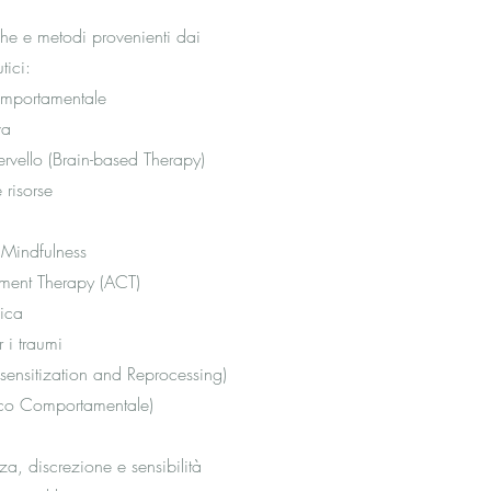
niche e metodi provenienti dai
tici:
omportamentale
va
ervello (Brain-based Therapy)
 risorse
 Mindfulness
ent Therapy (ACT)
gica
 i traumi
nsitization and Reprocessing)
tico Comportamentale)
, discrezione e sensibilità