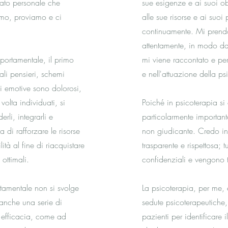
cato personale che
sue esigenze e ai suoi obi
amo, proviamo e ci
alle sue risorse e ai suoi
continuamente. Mi prend
attentamente, in modo da
portamentale, il primo
mi viene raccontato e per
ali pensieri, schemi
e nell'attuazione della ps
i emotive sono dolorosi,
olta individuati, si
Poiché in psicoterapia si
rli, integrarli e
particolarmente important
a di rafforzare le risorse
non giudicante. Credo i
ità al fine di riacquistare
trasparente e rispettosa; 
ottimali.
confidenziali e vengono t
tamentale non si svolge
La psicoterapia, per me, 
 anche una serie di
sedute psicoterapeutiche,
a efficacia, come ad
pazienti per identificare i