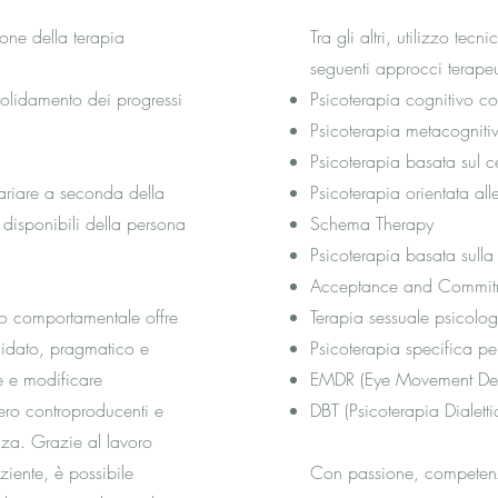
one della terapia
Tra gli altri, utilizzo tec
seguenti approcci terapeu
solidamento dei progressi
Psicoterapia cognitivo c
Psicoterapia metacogniti
Psicoterapia basata sul c
variare a seconda della
Psicoterapia orientata alle
 disponibili della persona
Schema Therapy
Psicoterapia basata sulla
Acceptance and Commitm
ivo comportamentale offre
Terapia sessuale psicolo
lidato, pragmatico e
Psicoterapia specifica per
re e modificare
EMDR (Eye Movement Dese
ero controproducenti e
DBT (Psicoterapia Dialet
nza. Grazie al lavoro
ziente, è possibile
Con passione, competenza