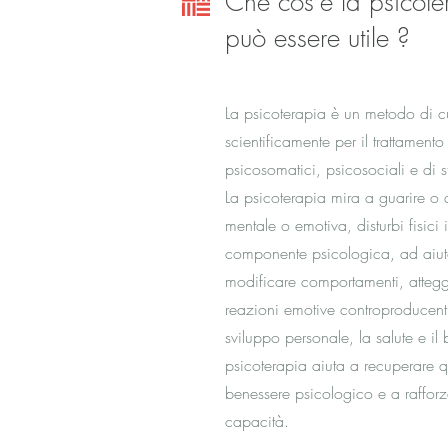
Che cos'è la psicot
può essere utile ?
La psicoterapia è un metodo di c
scientificamente per il trattamento
psicosomatici, psicosociali e di s
La psicoterapia mira a guarire o 
mentale o emotiva, disturbi fisici 
componente psicologica, ad aiutare
modificare comportamenti, attegg
reazioni emotive controproducent
sviluppo personale, la salute e il
psicoterapia aiuta a recuperare qua
benessere psicologico e a rafforza
capacità.