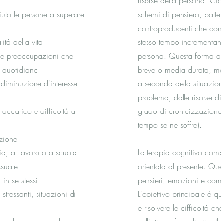
risorse della persona. Ci
iuto le persone a superare
schemi di pensiero, patt
controproducenti che cont
ità della vita
stesso tempo incrementand
i e preoccupazioni che
persona. Questa forma di 
a quotidiana
breve o media durata, m
, diminuzione d'interesse
a seconda della situazio
problema, dalle risorse d
raccarico e difficoltà a
grado di cronicizzazione
tempo se ne soffre).
azione
lia, al lavoro o a scuola
La terapia cognitivo com
ssuale
orientata al presente. Que
in se stessi
pensieri, emozioni e com
stressanti, situazioni di
L'obiettivo principale è qu
e risolvere le difficoltà 