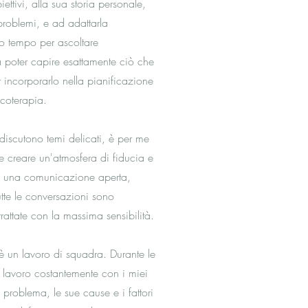
ettivi, alla sua storia personale,
 problemi, e ad adattarla
o tempo per ascoltare
 poter capire esattamente ciò che
 incorporarlo nella pianificazione
icoterapia.
 discutono temi delicati, è per me
e creare un'atmosfera di fiducia e
n una comunicazione aperta,
tutte le conversazioni sono
rattate con la massima sensibilità.
è un lavoro di squadra. Durante le
 lavoro costantemente con i miei
l problema, le sue cause e i fattori