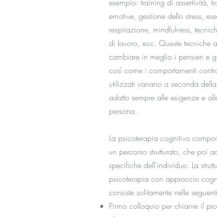
esempio: training di assertività, 
emotive, gestione dello stress, ese
respirazione, mindfulness, tecnic
di lavoro, ecc. Queste tecniche a
cambiare in meglio i pensieri e gli
così come i comportamenti contro
utilizzati variano a seconda della
adatto sempre alle esigenze e alle
persona.
La psicoterapia cognitivo compor
un percorso strutturato, che poi ad
specifiche dell'individuo. La strut
psicoterapia con approccio cogn
consiste solitamente nelle seguenti
Primo colloquio per chiarire il pr