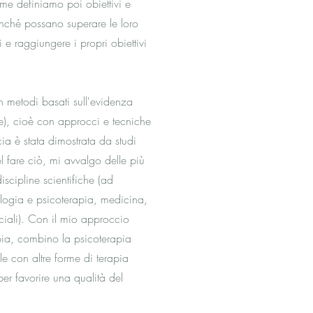
me definiamo poi obiettivi e
finché possano superare le loro
i e raggiungere i propri obiettivi
n metodi basati sull'evidenza
), cioè con approcci e tecniche
cia è stata dimostrata da studi
el fare ciò, mi avvalgo delle più
iscipline scientifiche (ad
ologia e psicoterapia, medicina,
ciali). Con il mio approccio
apia, combino la psicoterapia
e con altre forme di terapia
per favorire una qualità del