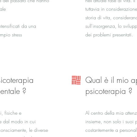
ve del passato che hanno
nell'attuale fase di vita. 
ale
tuttavia in considerazion
storia di vita, considera
intensificati da una
sull'insorgenza, lo svilu
mpio stress
dei problemi presentati.
icoterapia
Qual è il mio a
entale ?
psicoterapia ?
, fisiche e
Al centro della mia atten
e dal modo in cui
insieme, non solo i suoi
consciamente, le diverse
costantemente a personali