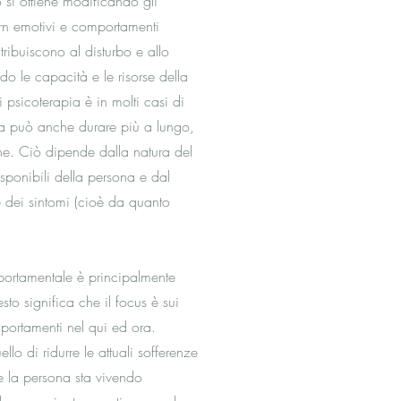
ò si ottiene modificando gli
ern emotivi e comportamenti
ribuiscono al disturbo e allo
o le capacità e le risorse della
psicoterapia è in molti casi di
a può anche durare più a lungo,
ne. Ciò dipende dalla natura del
isponibili della persona e dal
 dei sintomi (cioè da quanto
portamentale è principalmente
sto significa che il focus è sui
portamenti nel qui ed ora.
ello di ridurre le attuali sofferenze
che la persona sta vivendo