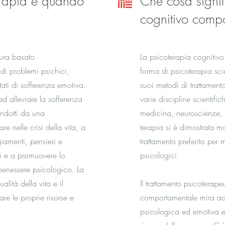
erapia e quando
Che cosa signif
cognitivo comp
ura basato
La psicoterapia cognitiv
 di problemi psichici,
forma di psicoterapia sci
tati di sofferenza emotiva.
suoi metodi di trattament
ad alleviare la sofferenza
varie discipline scientif
indotti da una
medicina, neuroscienze, s
 nelle crisi della vita, a
terapia si è dimostrata m
iamenti, pensieri e
trattamento preferito per m
i e a promuovere lo
psicologici.
 benessere psicologico. La
lità della vita e il
Il trattamento psicoterape
re le proprie risorse e
comportamentale mira ad 
psicologica ed emotiva e