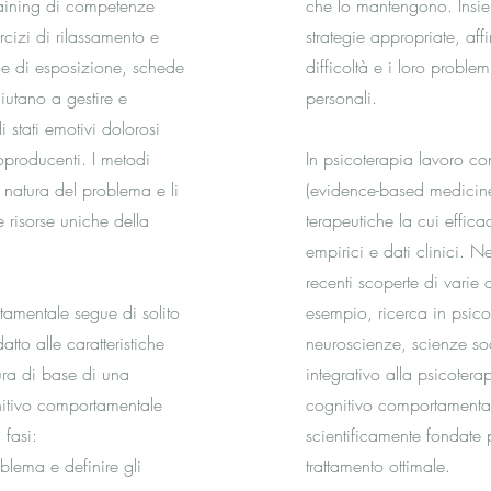
training di competenze
che lo mantengono. Insie
rcizi di rilassamento e
strategie appropriate, af
he di esposizione, schede
difficoltà e i loro problem
iutano a gestire e
personali.
 stati emotivi dolorosi
producenti. I metodi
In psicoterapia lavoro co
 natura del problema e li
(evidence-based medicine
 risorse uniche della
terapeutiche la cui effica
empirici e dati clinici. N
recenti scoperte di varie d
tamentale segue di solito
esempio, ricerca in psic
atto alle caratteristiche
neuroscienze, scienze so
tura di base di una
integrativo alla psicoter
itivo comportamentale
cognitivo comportamental
 fasi:
scientificamente fondate 
oblema e definire gli
trattamento ottimale.